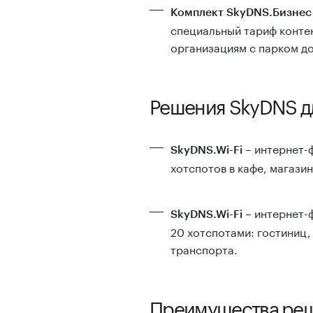
Комплект SkyDNS.Бизнес
специальный тариф контен
организациям с парком д
Решения SkyDNS дл
– интернет-ф
SkyDNS.Wi-Fi
хотспотов в кафе, магази
– интернет-ф
SkyDNS.Wi-Fi
20 хотспотами: гостиниц,
транспорта.
Преимущества ре