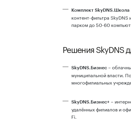
Комплект SkyDNS.Школа 
контент-фильтра SkyDNS и
парком до 50-60 компьют
Решения SkyDNS д
– облачны
SkyDNS.Бизнес
муниципальной власти. По
многофилиальных учрежд
– интерн
SkyDNS.Бизнес+
удалённых филиалов и офи
Fi.